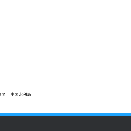
温室环境智能监控系统
超声
自动雨量站
负氧
人工降雨模拟系统
总辐
车载气象站
农业
车载超声波气象站
车载
保局
中国水利局
备
总辐射表
便携式气象站
小型气象站
校园气象站
超声波气象站
智
象站规格参数
人工模拟降雨
官网式人工模拟降雨
户外人工模拟降雨
人工
系统
超声波风向风速传感器
超声波风速风向仪
超声波风速仪
超声波风向