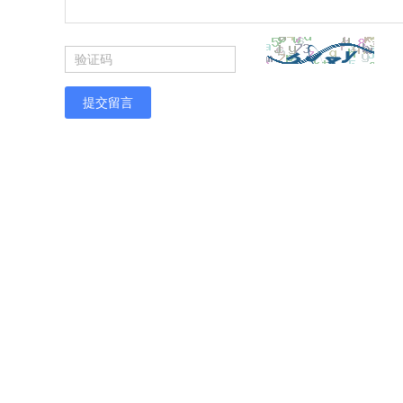
提交留言
光伏总辐射微气象站生产厂家
光伏农业气象站厂家直销
云南太阳能总辐射表
总辐射表价格
江西总辐射测量仪
地埋式积水监测仪价格