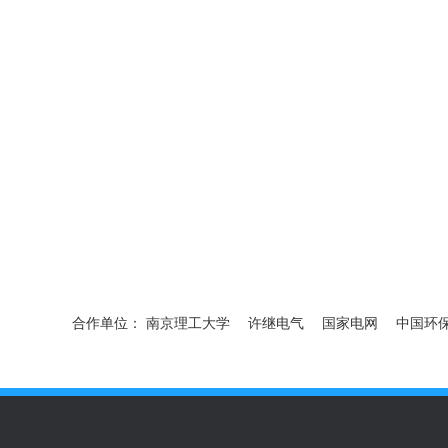
小型农田气象监测系统
建筑扬尘（噪音）环境监测系统
变电站就地化保护环境监测站
电力环境监测系统
便携式气象站
合作单位：
南京理工大学
许继电气
国家电网
中国环
光伏气象站
地埋式液位监测仪
土壤墒情监测设备
水质监测设
气象站监测系统
便携气象站
六要素气象站
环境气象站
气
综合气象站
人工模拟降雨器
人工模拟降雨设备
人工模拟降雨