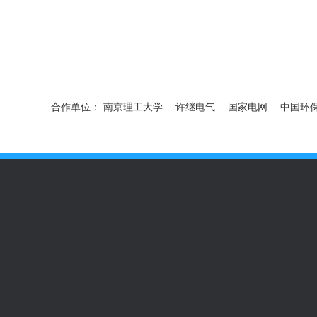
合作单位：
南京理工大学
许继电气
国家电网
中国环
光伏气象站
地埋式液位监测仪
土壤墒情监测设备
水质监测设
气象站监测系统
便携气象站
六要素气象站
环境气象站
气
综合气象站
人工模拟降雨器
人工模拟降雨设备
人工模拟降雨
超声波风速风向传感器
产品资讯
气象站中心
新闻中心
气象仪器
气象站
选购指南