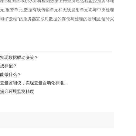
测待检测区域积水并将检测数据上传至所述远程监控预警终端
单元,报警单元,数据有线传输单元和无线发射单元均与中央处理
利用"云端"的服务器完成对数据的存储与处理的控制层,信号采
实现数据驱动决策？
成标配？
能做什么？
复杂环境监测难题？锦州利诚自动化云量监测仪，实现云量自动化标准化监测
提升环境监测精度