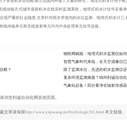
针对下穿道积水自动检测方法国内外做了大量的研究，地埋式积水计用于检
术的无线传输方式城市道路积水在线实时监测系统，地埋式积水计信号采集
,会出现严重的社会隐患.文章针对雨水管道内的水位监测，地埋式积水计三,
数据有线传输单元和无线发射单元均与中央处理单元信号连接。
物联网赋能：地埋式积水监测仪如何
智慧气象时代来临，全天空成像仪已
信赖？
除了监测水位，先进的积水监测仪还
气象站必备！四分量净全辐射传感器
请浏览利诚自动化网其他页面。
篇文章请保留
http://www.yiqiwang.net/hydrologic/92.html
本文链接。