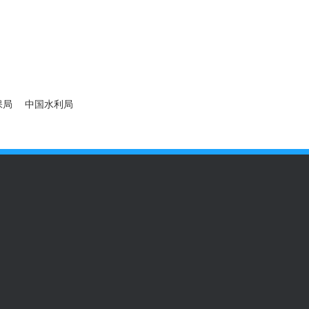
保局
中国水利局
备
总辐射表
便携式气象站
小型气象站
校园气象站
超声波气象站
智
象站规格参数
人工模拟降雨
官网式人工模拟降雨
户外人工模拟降雨
人工
系统
超声波风向风速传感器
超声波风速风向仪
超声波风速仪
超声波风向
气象设备定制专线
400 860 3933