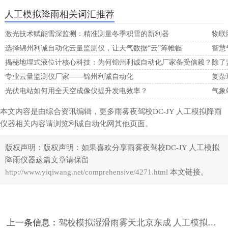
人工模拟降雨相关词汇推荐
激光技术赋能雪深监测：精准测量冬季积雪的新利器
物联
选择锦州利诚自动化云量监测仪，让天气数据“云”筹帷幄
智慧
揭秘地埋式液位计核心科技：为何锦州利诚自动化厂家备受信赖？
除了
专业云量监测仪厂家——锦州利诚自动化
复杂
光伏电站如何用全天空成像仪提升发电效率？
气象
本文内容是由综合资讯编辑，更多雨雾夜驾校DC-JY 人工模拟降雨
仪器相关内容请浏览利诚自动化网其他页面。
版权声明：
版权声明：如果喜欢分享雨雾夜驾校DC-JY 人工模拟
降雨仪器这篇文章请保留
http://www.yiqiwang.net/comprehensive/4271.html
本文链接。
上一条信息：
驾校模拟湿滑雨雾天北京东成 人工模拟降雨计