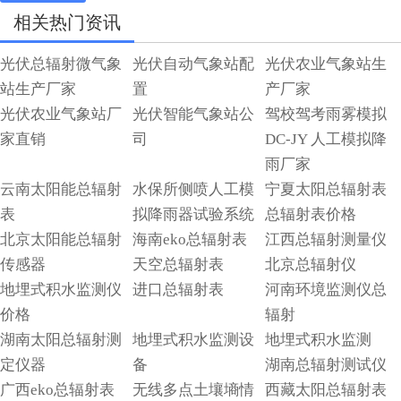
相关热门资讯
光伏总辐射微气象
光伏自动气象站配
光伏农业气象站生
站生产厂家
置
产厂家
光伏农业气象站厂
光伏智能气象站公
驾校驾考雨雾模拟
家直销
司
DC-JY 人工模拟降
雨厂家
云南太阳能总辐射
水保所侧喷人工模
宁夏太阳总辐射表
表
拟降雨器试验系统
总辐射表价格
北京太阳能总辐射
海南eko总辐射表
江西总辐射测量仪
传感器
天空总辐射表
北京总辐射仪
地埋式积水监测仪
进口总辐射表
河南环境监测仪总
价格
辐射
湖南太阳总辐射测
地埋式积水监测设
地埋式积水监测
定仪器
备
湖南总辐射测试仪
广西eko总辐射表
无线多点土壤墒情
西藏太阳总辐射表