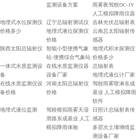
监测设备方案
雨雾夜驾校DC-JY
人工模拟降雨仪器
地埋式水位探测仪
辽宁总辐射测试仪
吉林光伏总辐射表
价格多少
地埋式液位探测仪
云南总太阳辐射传
价格
感器
陕西太阳总辐射仪
智能小型便携气象
地埋式积水探测仪
站-便携综合气象站
价格多少
一体式水质监测设
在线水质监测仪器
总辐射表
备
设备厂家
地埋式液位计厂家
在线水质监测仪设
河南太阳总辐射仪
驾校雨雾喷淋东成
备价格
价格
基业 人工模拟降雨
软件
地埋式液位监测
驾校模拟雨雾天湿
日照计总辐射表传
滑路东成基业 人工
感器
模拟降雨体验
多层次土壤墒情监
测设备厂家