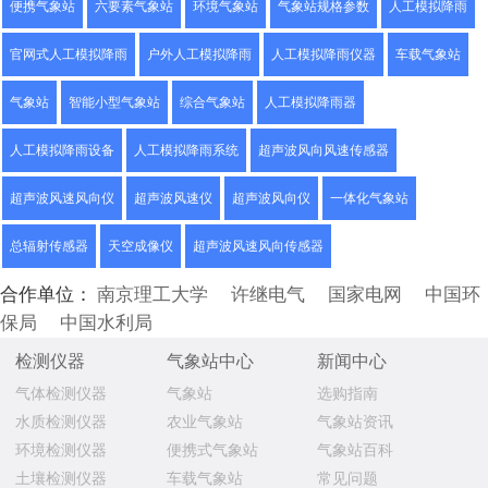
便携气象站
六要素气象站
环境气象站
气象站规格参数
人工模拟降雨
官网式人工模拟降雨
户外人工模拟降雨
人工模拟降雨仪器
车载气象站
气象站
智能小型气象站
综合气象站
人工模拟降雨器
人工模拟降雨设备
人工模拟降雨系统
超声波风向风速传感器
超声波风速风向仪
超声波风速仪
超声波风向仪
一体化气象站
总辐射传感器
天空成像仪
超声波风速风向传感器
合作单位：
南京理工大学
许继电气
国家电网
中国环
保局
中国水利局
检测仪器
气象站中心
新闻中心
气体检测仪器
气象站
选购指南
水质检测仪器
农业气象站
气象站资讯
环境检测仪器
便携式气象站
气象站百科
土壤检测仪器
车载气象站
常见问题