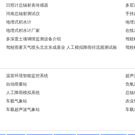
日照计总辐射表传感器
多层
河南总辐射测试仪
手持
地埋式积水计
地埋
地埋式积水计厂家
在线
多深度土壤墒情监测设备介绍
驾校
驾校雨雾天气喷头北京东成基业 人工模拟降雨径流观测试验
驾校
温室环境智能监控系统
超声
自动雨量站
负氧
人工降雨模拟系统
总辐
车载气象站
农业
车载超声波气象站
车载