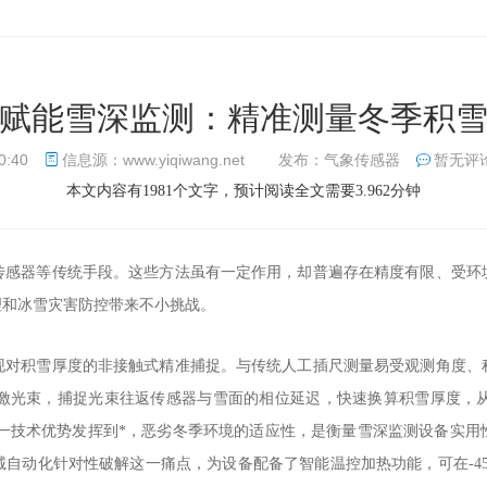
赋能雪深监测：精准测量冬季积
0:40
信息源：www.yiqiwang.net
发布：气象传感器
暂无评
本文内容有1981个文字，预计阅读全文需要3.962分钟
传感器等传统手段。这些方法虽有一定作用，却普遍存在精度有限、受环
理和冰雪灾害防控带来不小挑战。
现对积雪厚度的非接触式精准捕捉。与传统人工插尺测量易受观测角度、
激光束，捕捉光束往返传感器与雪面的相位延迟，快速换算积雪厚度，
将这一技术优势发挥到*，恶劣冬季环境的适应性，是衡量雪深监测设备实
自动化针对性破解这一痛点，为设备配备了智能温控加热功能，可在-45