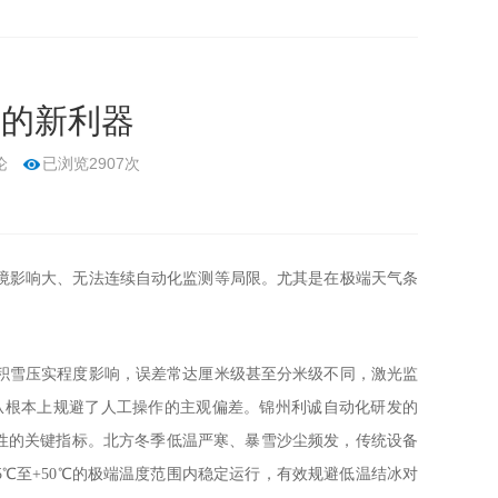
雪的新利器
论
已浏览2907次
境影响大、无法连续自动化监测等局限。尤其是在极端天气条
积雪压实程度影响，误差常达厘米级甚至分米级不同，激光监
从根本上规避了人工操作的主观偏差。锦州利诚自动化研发的
用性的关键指标。北方冬季低温严寒、暴雪沙尘频发，传统设备
℃至+50℃的极端温度范围内稳定运行，有效规避低温结冰对