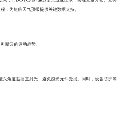
信息，而DC-TC系列通过全景成像技术，实现云量分布、云类
过程，为短临天气预报提供关键数据支持。
、判断云的运动趋势。
整镜头角度遮挡直射光，避免感光元件受损。同时，设备防护等