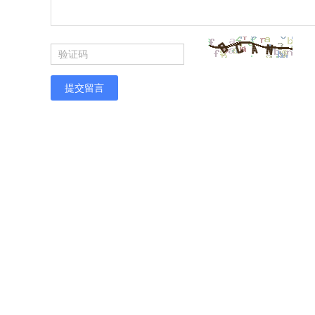
提交留言
光伏总辐射微气象站生产厂家
光伏农业气象站厂家直销
云南太阳能总辐射表
总辐射表价格
江西总辐射测量仪