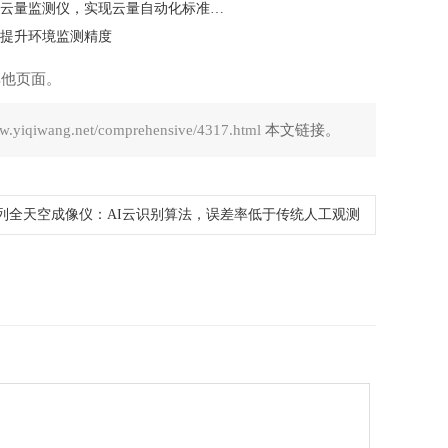
复杂环境监测难题？锦州利诚自动化云量监测仪，实现云量自动化标准化监测
提升环境监测精度
其他页面。
ww.yiqiwang.net/comprehensive/4317.html
本文链接。
C系列全天空成像仪：AI云识别算法，误差率低于传统人工观测