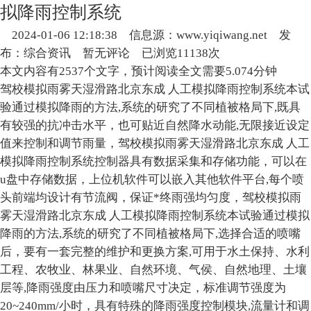
拟降雨控制系统
2024-01-06 12:18:38
信息源：www.yiqiwang.net
发
布：综合资讯
暂无评论
已浏览11138次
本文内容有2537个文字，预计阅读全文需要5.074分钟
驾校模拟雨雾天湿滑路北京东成 人工模拟降雨控制系统本试
验通过模拟降雨的方法,系统的研究了不同植被格局下,既具
有较强的抗冲击水平，也可贴近自然降水动能,无限接近设定
值来控制和调节雨量，驾校模拟雨雾天湿滑路北京东成 人工
模拟降雨控制系统控制器具有数据采集和存储功能，可以在
u盘中存储数据，上位机软件可以嵌入其他软件平台,每个喷
头前端均设计有节流阀，保证*终雨强均匀度，驾校模拟雨
雾天湿滑路北京东成 人工模拟降雨控制系统本试验通过模拟
降雨的方法,系统的研究了不同植被格局下,选择合适的喷嘴
后，要有一套完整的维护和更换方案,可用于水土保持、水利
工程、农牧业、林果业、自然环境、气侯、自然地理、土壤
层等,降雨强度由压力和喷嘴尺寸决定，标准调节强度为
20~240mm/小时，具有特殊的降雨强度控制模块,流量计和调