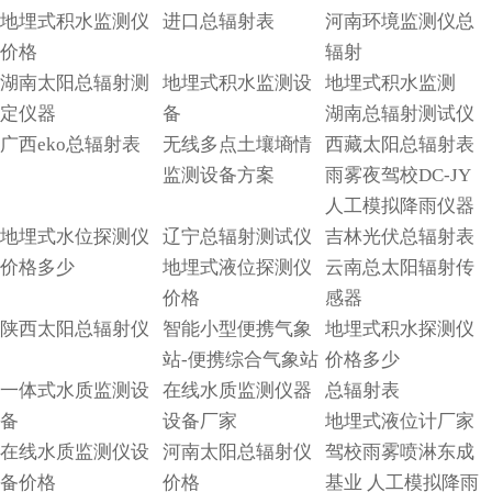
地埋式积水监测仪
进口总辐射表
河南环境监测仪总
价格
辐射
湖南太阳总辐射测
地埋式积水监测设
地埋式积水监测
定仪器
备
湖南总辐射测试仪
广西eko总辐射表
无线多点土壤墒情
西藏太阳总辐射表
监测设备方案
雨雾夜驾校DC-JY
人工模拟降雨仪器
地埋式水位探测仪
辽宁总辐射测试仪
吉林光伏总辐射表
价格多少
地埋式液位探测仪
云南总太阳辐射传
价格
感器
陕西太阳总辐射仪
智能小型便携气象
地埋式积水探测仪
站-便携综合气象站
价格多少
一体式水质监测设
在线水质监测仪器
总辐射表
备
设备厂家
地埋式液位计厂家
在线水质监测仪设
河南太阳总辐射仪
驾校雨雾喷淋东成
备价格
价格
基业 人工模拟降雨