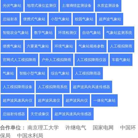
光伏气象站
地埋式液位监测仪
土壤墒情监测设备
水质监测设备
总辐射表
便携式气象站
小型气象站
校园气象站
超声波气象站
智能农业气象站
数字气象站
环境检测仪
自动气象站
气象站监测系统
便携气象站
六要素气象站
环境气象站
气象站规格参数
人工模拟降雨
官网式人工模拟降雨
户外人工模拟降雨
人工模拟降雨仪器
车载气象站
气象站
智能小型气象站
综合气象站
人工模拟降雨器
人工模拟降雨设备
人工模拟降雨系统
超声波风向风速传感器
超声波风速风向仪
超声波风速仪
超声波风向仪
一体化气象站
总辐射传感器
天空成像仪
超声波风速风向传感器
合作单位：
南京理工大学
许继电气
国家电网
中国环
保局
中国水利局